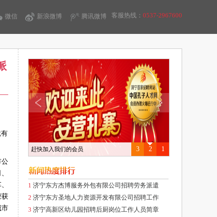
客服热线：
0537-2967600
微信
新浪微博
腾讯微博
派
就有
3
2
1
赶快加入我们的会员
市公
司、
车、
1
济宁东方杰博服务外包有限公司招聘劳务派遣
荣获
2
济宁东方圣地人力资源开发有限公司招聘工作
城市
3
济宁高新区幼儿园招聘后厨岗位工作人员简章