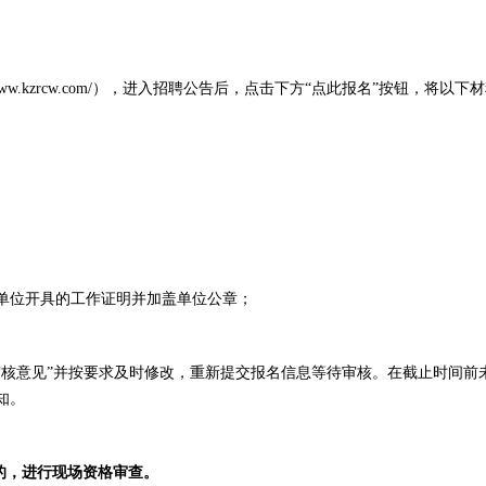
ww.kzrcw.com/），进入招聘公告后，点击下方“点此报名”按钮，将以下
原单位开具的工作证明并加盖单位公章；
审核意见”并按要求及时修改，重新提交报名信息等待审核。在截止时间前
知。
的，进行现场资格审查
。