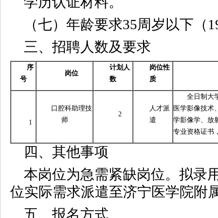
学历认证材料。
（七）年龄要求35周岁以下（19
三、招聘人数及要求
序
计划人
岗位性
岗位
号
数
质
全日制大
口腔科助理技
人才派
医学影像技术
2
师
遣
学影像学、放
1
专业资格证书，
四、其他事项
本岗位为急需紧缺岗位。拟录
位实际需求派遣至济宁医学院附
五、报名方式