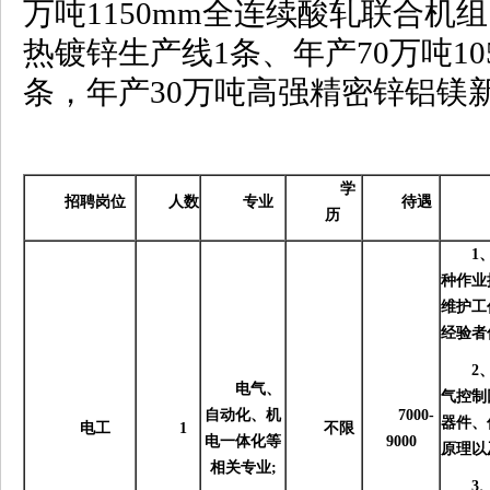
万吨1150mm全连续酸轧联合机组
热镀锌生产线1条、年产70万吨1
条，年产30万吨高强精密锌铝镁
学
招聘岗位
人数
专业
待遇
历
1
种作业
维护工
经验者
2
电气、
气控制
自动化、机
7000-
器件、
电工
1
不限
电一体化等
9000
原理以
相关专业;
3