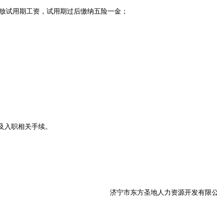
用期发放试用期工资，试用期过后缴纳五险一金；
；
；
及入职相关手续。
济宁市东方圣地人力资源开发有限