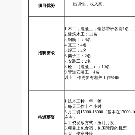
出境快，收入高。
项目优势
1.木工，混凝土，钢筋带班各需1名，工
2.建筑木工：11名
3.钢筋工：8名
4.瓦工：4名
5.焊工：2名
招聘需求
6.架子工：2名
7.安装工：2名
8.砼工（混凝土）：10名
9.管道安装工：4名
以上工作需要有相关工作经验
1.技术工种一年一签
2.每天工作十个小时
3.月工资15000-18000（基本在130
待遇薪资
左右）
4.工资发放方式：压月月发
5.项目上包食宿，包国际段的机票
6.买工伤意外险