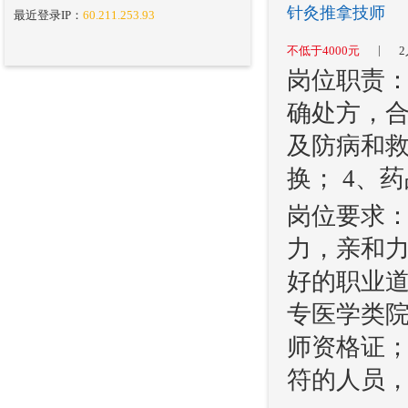
针灸推拿技师
最近登录IP：
60.211.253.93
|
不低于4000元
2
岗位职责：
确处方，合
及防病和救
换； 4、
岗位要求：
力，亲和力
好的职业道
专医学类
师资格证；
符的人员，