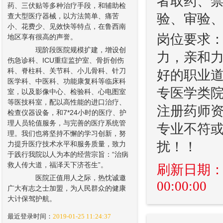
者取药、禁
药、三伏贴等多种治疗手段，和辅助检
验、审验
查大型医疗器械，以方法简单、痛苦
小、花费少、见效快等特点，在鲁西南
岗位要求：
地区享有很高的声誉。
现阶段医院规模扩建，增设创
力，亲和力
伤急诊科、ICU重症监护室、骨折创伤
科、脊柱科、关节科、小儿骨科、针刀
好的职业道
医学科、中医科、功能康复科等临床科
专医学类
室，以及影像中心、检验科、心电图室
等医技科室，配以高性能的进口治疗、
注册药师资
检查仪器设备，和7*24小时的医疗、护
理人员轮值服务，与完善的医疗系统管
专业不符或
理。我们也将坚持不懈的学习创新，努
扰！！
力提升医疗技术水平和服务质量，致力
于践行我院以人为本的经营宗旨：“治病
救人传大道，福泽天下济苍生”。
刷新日期：202
医院正值用人之际，热忱诚邀
00:00:00
广大有志之士加盟，为人民群众的健康
大计保驾护航。
最近登录时间：
2019-01-25 11:24:37