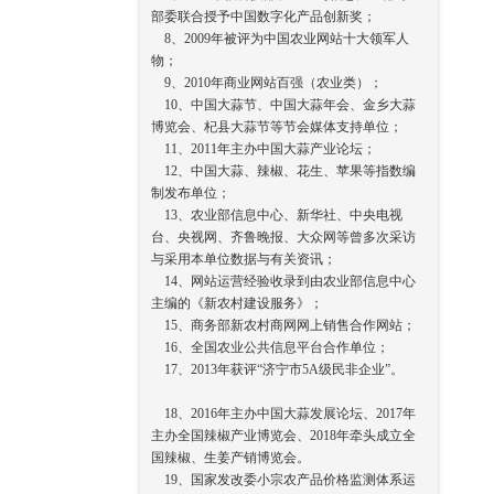
部委联合授予中国数字化产品创新奖；
8、2009年被评为中国农业网站十大领军人
物；
9、2010年商业网站百强（农业类）；
10、中国大蒜节、中国大蒜年会、金乡大蒜
博览会、杞县大蒜节等节会媒体支持单位；
11、2011年主办中国大蒜产业论坛；
12、中国大蒜、辣椒、花生、苹果等指数编
制发布单位；
13、农业部信息中心、新华社、中央电视
台、央视网、齐鲁晚报、大众网等曾多次采访
与采用本单位数据与有关资讯；
14、网站运营经验收录到由农业部信息中心
主编的《新农村建设服务》；
15、商务部新农村商网网上销售合作网站；
16、全国农业公共信息平台合作单位；
17、2013年获评“济宁市5A级民非企业”。
18、2016年主办中国大蒜发展论坛、2017年
主办全国辣椒产业博览会、2018年牵头成立全
国辣椒、生姜产销博览会。
19、国家发改委小宗农产品价格监测体系运