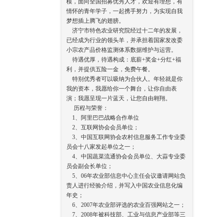
模，面向全国招募优秀人才，欢迎有理想，有
情怀的青年学子，一起携手努力，为实现自我
梦想插上腾飞的翅膀。
济宁市特色农业研究院经过十二年的发展，
已经成为行业的领头羊，并承担着国家发改委
小宗农产品价格监测体系数据维护与运营。
待遇优厚，待遇构成：底薪+奖金+分红+福
利，并提供五险一金，免费午餐。
特别优秀者可以吸纳为合伙人。年轻就是你
我的资本，我愿给你一个舞台，让你自由表
演；我愿呈现一片蓝天，让您自由翱翔。
历程与荣誉：
1、阿里巴巴战略合作单位
2、互联网协会会员单位；
3、中国互联网协会农村信息服务工作专业委
员会十八家发起单位之一；
4、中国蔬菜流通协会会员单位、大蒜专业委
员会副会长单位；
5、06年农业部信息中心主任会议邀请网站负
责人进行经验介绍，并写入中国农业信息化编
年史；
6、2007年农业部评选的农业百强网站之一；
7、2008年被科技部、工业与信息产业部等三