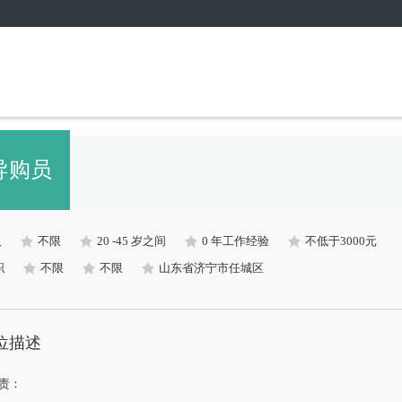
导购员
人
不限
20 -45 岁之间
0 年工作经验
不低于3000元
职
不限
不限
山东省济宁市任城区
位描述
责：