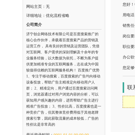
您好！
网站主页：无
用电话
详细地址：优化流程省略
公司简介
销售任
济宁创企网络技术有限公司是百度搜索推广的
岗位要
核心合作伙伴，承载着百度搜索产品的营销及
运营工作， 具有良好的营销及运营团队，凭借
职位要
对互联网、客户需求的深刻理解及十余年的专
办公软
业服务经验，以大数据为依托，不断为客户提
供更加精准专业的互联网服务，志在成为中国
您足够
较值得信赖的互联网服务机构！ 百度推广优势
1、专注于移动搜索，百度搜索的广告均向移动
设备投放，帮助广告主精准定向移动用户人
联
群； 2、精准定向，用户通过百度搜索访问网
页，浏览器通过对用户浏览内容的分析，可以
获知用户感兴趣的内容，进而帮助广告主进行
精准广告投放； 3、性价比高，百度搜索也是一
种竞价广告，但其整体竞价费用低于其他老牌
搜索引擎，因此获取流量的成本较低，广告的
性价比是非常高的
最近登录时间：
0001-01-01 00:00:00