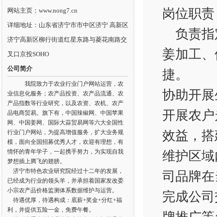
岗位职责
网站主页：www.nong7.cn
详细地址：山东省济宁市市中区济宁 高新区
负责指
济宁高新区柳行街道红星东路与菱花南路交
姜加工、
叉口京投SOHO
公司简介
捷。
我院致力于农业行业门户网站运营，农
协助开展
业信息化服务；农产品投资、农产品流通、农
产品指数等行业研究，以及农资、农机、农产
开展农户
品电商贸易。旗下有，中国辣椒网、中国苹果
网、中国姜网、国际大蒜贸易网等六大全国性
效益，搭
行业门户网站，为提高增值服务，扩大业务规
模，面向全国招募优秀人才，欢迎有理想，有
情怀的青年学子，一起携手努力，为实现自我
维护区域
梦想插上腾飞的翅膀。
济宁市特色农业研究院经过十二年的发展，
司品牌在
已经成为行业的领头羊，并承担着国家发改委
小宗农产品价格监测体系数据维护与运营。
完成公司
待遇优厚，待遇构成：底薪+奖金+分红+福
利，并提供五险一金，免费午餐。