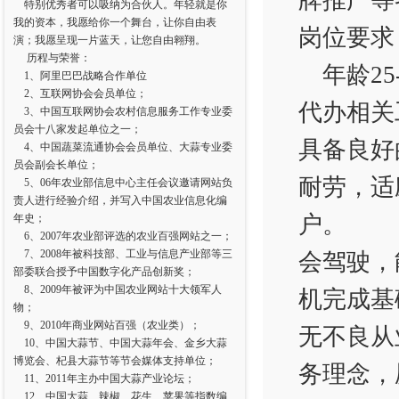
牌推广等
特别优秀者可以吸纳为合伙人。年轻就是你
我的资本，我愿给你一个舞台，让你自由表
岗位要求
演；我愿呈现一片蓝天，让您自由翱翔。
历程与荣誉：
年龄2
1、阿里巴巴战略合作单位
2、互联网协会会员单位；
代办相关
3、中国互联网协会农村信息服务工作专业委
员会十八家发起单位之一；
具备良好
4、中国蔬菜流通协会会员单位、大蒜专业委
员会副会长单位；
耐劳，适
5、06年农业部信息中心主任会议邀请网站负
责人进行经验介绍，并写入中国农业信息化编
户。
年史；
6、2007年农业部评选的农业百强网站之一；
7、2008年被科技部、工业与信息产业部等三
会驾驶，
部委联合授予中国数字化产品创新奖；
8、2009年被评为中国农业网站十大领军人
机完成基
物；
9、2010年商业网站百强（农业类）；
无不良从
10、中国大蒜节、中国大蒜年会、金乡大蒜
博览会、杞县大蒜节等节会媒体支持单位；
务理念，
11、2011年主办中国大蒜产业论坛；
12、中国大蒜、辣椒、花生、苹果等指数编